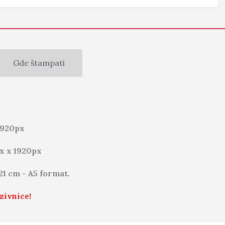
Gde štampati
1920px
x x 1920px
 21 cm - A5 format.
zivnice!