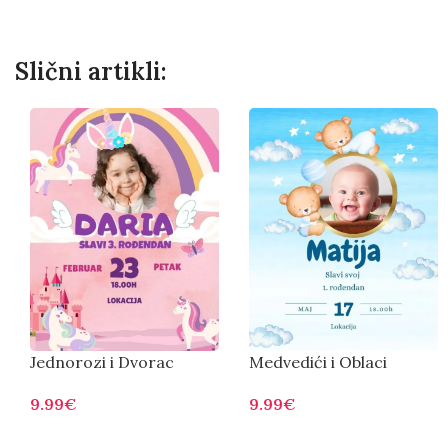
Slični artikli:
Jednorozi i Dvorac
Medvedići i Oblaci
9.99
€
9.99
€
Otvorite
Otvorite