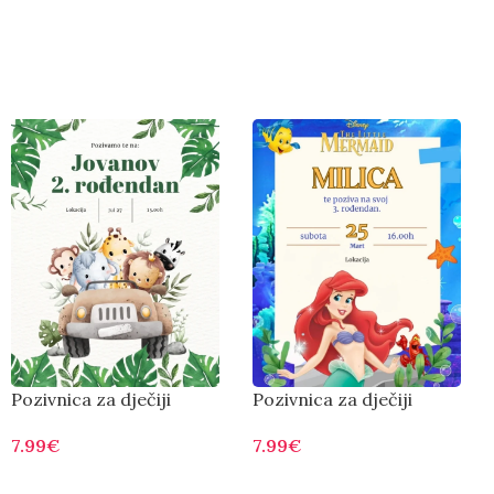
Pozivnica za dječiji
Pozivnica za dječiji
rođendan D0001
rođendan D0004
7.99
€
7.99
€
Otvorite
Otvorite