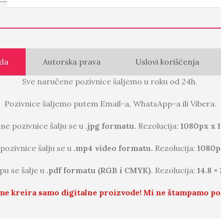
da
Autorska prava
Uslovi korišćenja
Sve naručene pozivnice šaljemo u roku od 24h.
Pozivnice šaljemo putem Email-a, WhatsApp-a ili Vibera.
lne pozivnice šalju se u
.jpg formatu.
Rezolucija:
1080px x 
pozivnice šalju se u
.mp4 video formatu.
Rezolucija:
1080p
pu se šalje u
.pdf formatu (RGB i CMYK)
. Rezolucija:
14.8 ×
me kreira samo digitalne proizvode! Mi ne štampamo po