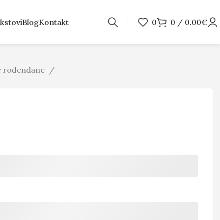
kstovi
Blog
Kontakt
0
0
/
0.00
€
je rođendane