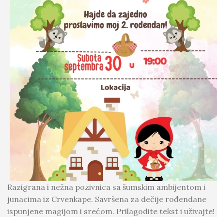
Razigrana i nežna pozivnica sa šumskim ambijentom i
junacima iz Crvenkape. Savršena za dečije rođendane
ispunjene magijom i srećom. Prilagodite tekst i uživajte!