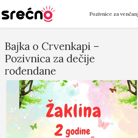
Pozivnice za venčan
Bajka o Crvenkapi –
Pozivnica za dečije
rođendane