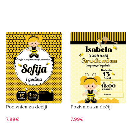
Pozivnica za dečiji
Pozivnica za dečiji
rođendan pčelica
rođendan pčelica 002
7.99
€
7.99
€
Otvorite
Otvorite