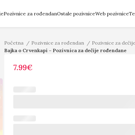
je
Pozivnice za rođendan
Ostale pozivnice
Web pozivnice
Te
Početna
Pozivnice za rođendan
Pozivnice za deči
Bajka o Crvenkapi – Pozivnica za dečije rođendane
7.99
€