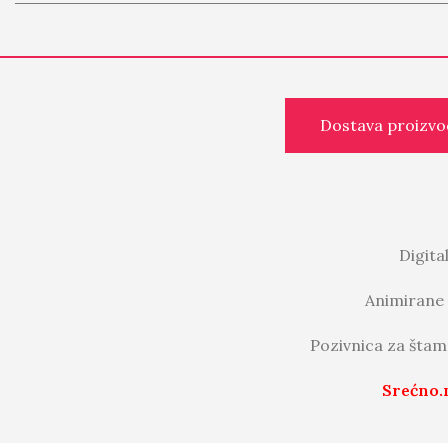
Dostava proizvo
Digita
Animirane 
Pozivnica za štam
Srećno.