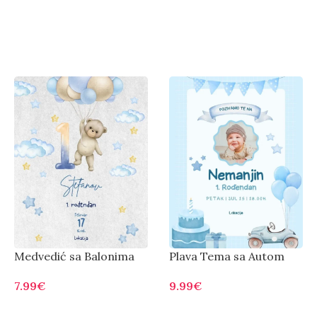
Medvedić sa Balonima
Plava Tema sa Autom
7.99
€
9.99
€
Otvorite
Otvorite