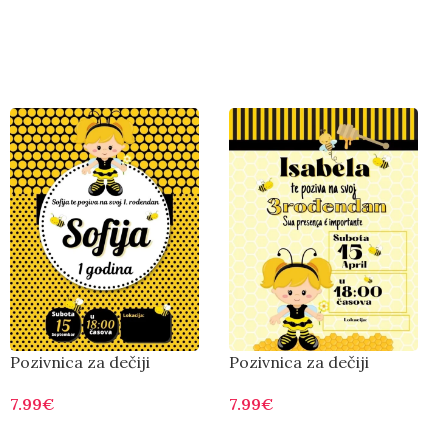
Pozivnica za dečiji
Pozivnica za dečiji
rođendan pčelica
rođendan pčelica 002
7.99
€
7.99
€
Otvorite
Otvorite