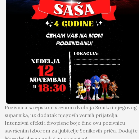
Pozivnica sa epskom scenom dvoboja Sonika i njegovog
suparnika, uz dodatak njegovih vernih prijatelja.
Intenzivni efekti i živopisne boje čine ovu pozivnicu
savršenim izborom za ljubitelje Sonikovih priča. Dodajte
lične detalje za unikatnu pozivnicu!