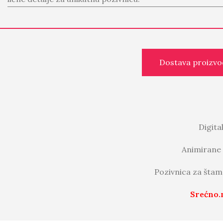
Dostava proizvo
Digita
Animirane 
Pozivnica za štam
Srećno.