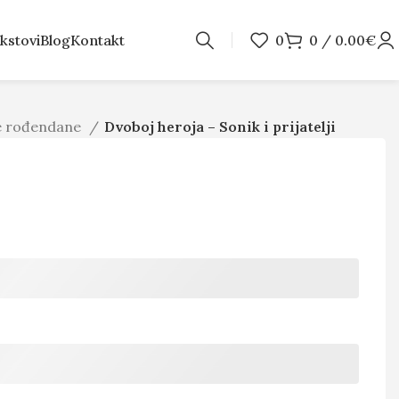
kstovi
Blog
Kontakt
0
0
/
0.00
€
je rođendane
Dvoboj heroja – Sonik i prijatelji