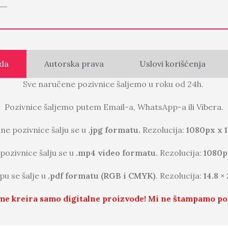
da
Autorska prava
Uslovi korišćenja
Sve naručene pozivnice šaljemo u roku od 24h.
Pozivnice šaljemo putem Email-a, WhatsApp-a ili Vibera.
lne pozivnice šalju se u
.jpg formatu.
Rezolucija:
1080px x 
pozivnice šalju se u
.mp4 video formatu.
Rezolucija:
1080p
pu se šalje u
.pdf formatu (RGB i CMYK)
. Rezolucija:
14.8 ×
me kreira samo digitalne proizvode! Mi ne štampamo po