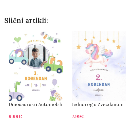
Slični artikli:
Dinosaurusi i Automobili
Jednorog u Zvezdanom
Nebu
9.99
€
7.99
€
Otvorite
Otvorite