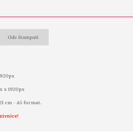
Gde štampati
1920px
x x 1920px
 21 cm - A5 format.
zivnice!