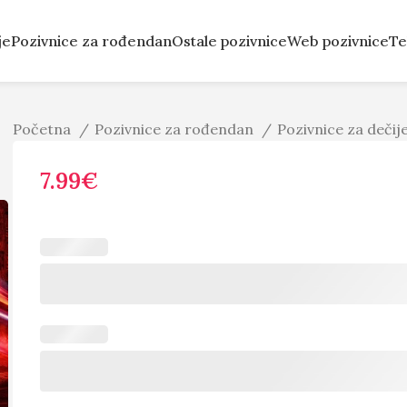
je
Pozivnice za rođendan
Ostale pozivnice
Web pozivnice
Te
Početna
Pozivnice za rođendan
Pozivnice za deči
7.99
€