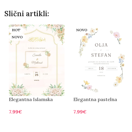
Slični artikli:
HOT
NOVO
NOVO
Elegantna Islamska
Elegantna pastelna
Pozivnica – Zlatni Okvir
pozivnica sa cvetnim
7.99
€
7.99
€
elementima
Otvorite
Otvorite