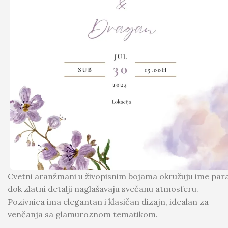
Cvetni aranžmani u živopisnim bojama okružuju ime para
dok zlatni detalji naglašavaju svečanu atmosferu.
Pozivnica ima elegantan i klasičan dizajn, idealan za
venčanja sa glamuroznom tematikom.