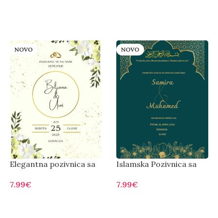
NOVO
NOVO
Elegantna pozivnica sa
Islamska Pozivnica sa
zlatnim akcentima
Zelenim Orijentalnim
7.99
€
7.99
€
Dizajnom
Otvorite
Otvorite