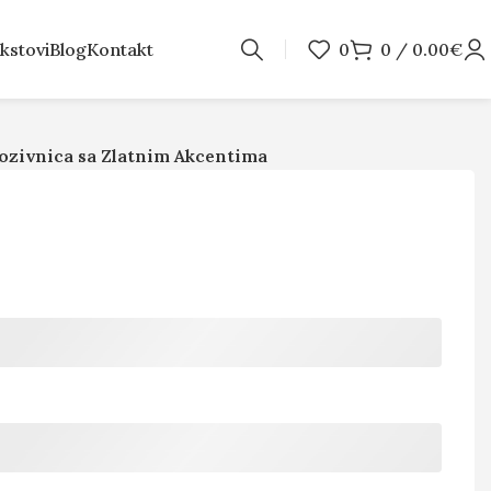
kstovi
Blog
Kontakt
0
0
/
0.00
€
Pozivnica sa Zlatnim Akcentima