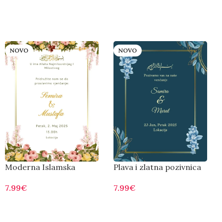
NOVO
NOVO
Moderna Islamska
Plava i zlatna pozivnica
Pozivnica – Cvjetni
za venčanje
7.99
€
7.99
€
Elementi
Otvorite
Otvorite