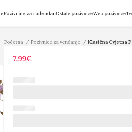
je
Pozivnice za rođendan
Ostale pozivnice
Web pozivnice
Te
Početna
Pozivnice za venčanje
Klasična Cvjetna 
7.99
€