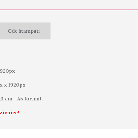
Gde štampati
1920px
x x 1920px
 21 cm - A5 format.
zivnice!