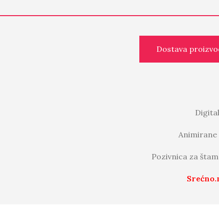
Dostava proizvo
Digita
Animirane 
Pozivnica za štam
Srećno.