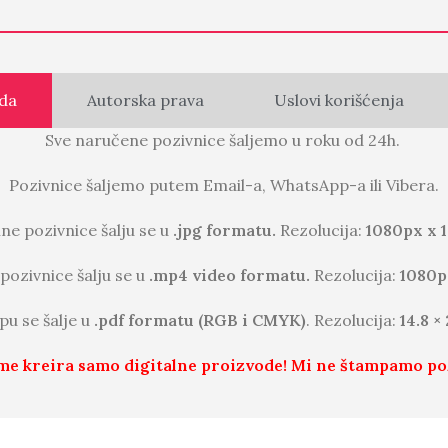
da
Autorska prava
Uslovi korišćenja
Sve naručene pozivnice šaljemo u roku od 24h.
Pozivnice šaljemo putem Email-a, WhatsApp-a ili Vibera.
lne pozivnice šalju se u
.jpg formatu.
Rezolucija:
1080px x 
pozivnice šalju se u
.mp4 video formatu.
Rezolucija:
1080p
pu se šalje u
.pdf formatu (RGB i CMYK)
. Rezolucija:
14.8 ×
me kreira samo digitalne proizvode! Mi ne štampamo po