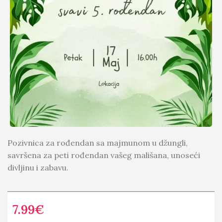
Pozivnica za rođendan sa majmunom u džungli,
savršena za peti rođendan vašeg mališana, unoseći
divljinu i zabavu.
7.99
€