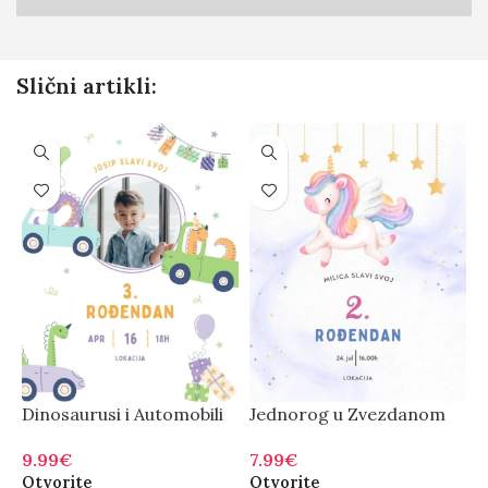
Slični artikli:
Dinosaurusi i Automobili
Jednorog u Zvezdanom
J
Nebu
9.99
€
9
7.99
€
Otvorite
O
Otvorite