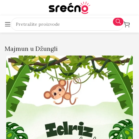
Majmun u Džungli