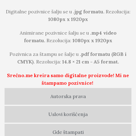
Digitalne pozivnice šalju se u
.jpg formatu.
Rezolucija:
1080px x 1920px
Animirane pozivnice šalju se u
.mp4 video
formatu.
Rezolucija:
1080px x 1920px
Pozivnica za štampu se šalje u
.pdf formatu (RGB i
CMYK)
. Rezolucija:
14.8 × 21 cm - A5 format.
Srećno.me kreira samo digitalne proizvode! Mi ne
štampamo pozivnice!
Autorska prava
Uslovi korišćenja
Gde štampati