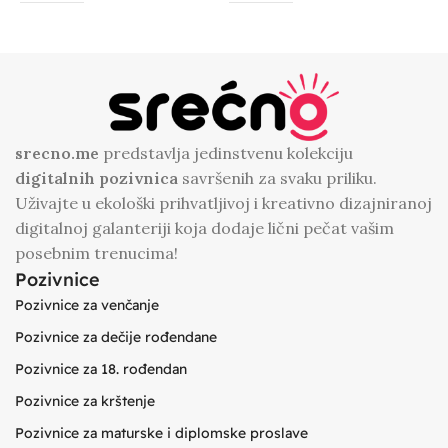
srecno.me
predstavlja jedinstvenu kolekciju
digitalnih
pozivnica
savršenih za svaku priliku.
Uživajte u ekološki prihvatljivoj i kreativno dizajniranoj
digitalnoj galanteriji koja dodaje lični pečat vašim
posebnim trenucima!
Pozivnice
Pozivnice za venčanje
Pozivnice za dečije rođendane
Pozivnice za 18. rođendan
Pozivnice za krštenje
Pozivnice za maturske i diplomske proslave