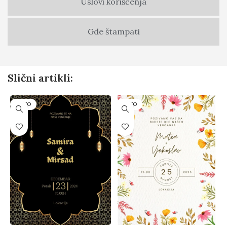
Uslovi korišćenja
Gde štampati
Slični artikli:
NOVO
NOVO