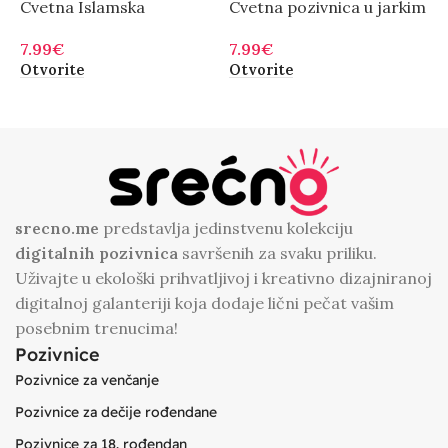
Cvetna Islamska
Cvetna pozivnica u jarkim
P
Pozivnica sa Zlatnim
bojama
s
7.99
€
7.99
€
7
Okvirom
Otvorite
Otvorite
O
srecno.me
predstavlja jedinstvenu kolekciju
digitalnih
pozivnica
savršenih za svaku priliku.
Uživajte u ekološki prihvatljivoj i kreativno dizajniranoj
digitalnoj galanteriji koja dodaje lični pečat vašim
posebnim trenucima!
Pozivnice
Pozivnice za venčanje
Pozivnice za dečije rođendane
Pozivnice za 18. rođendan