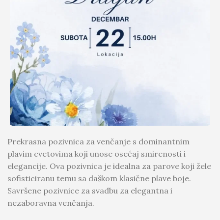
Prekrasna pozivnica za venčanje s dominantnim
plavim cvetovima koji unose osećaj smirenosti i
elegancije. Ova pozivnica je idealna za parove koji žele
sofisticiranu temu sa daškom klasične plave boje.
Savršene pozivnice za svadbu za elegantna i
nezaboravna venčanja.