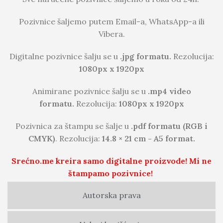
Pozivnice šaljemo putem Email-a, WhatsApp-a ili
Vibera.
Digitalne pozivnice šalju se u
.jpg formatu.
Rezolucija:
1080px x 1920px
Animirane pozivnice šalju se u
.mp4 video
formatu.
Rezolucija:
1080px x 1920px
Pozivnica za štampu se šalje u
.pdf formatu (RGB i
CMYK)
. Rezolucija:
14.8 × 21 cm - A5 format.
Srećno.me kreira samo digitalne proizvode! Mi ne
štampamo pozivnice!
Autorska prava