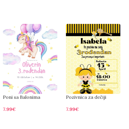
Poni sa Balonima
Pozivnica za dečiji
rođendan pčelica 002
7.99
€
7.99
€
Otvorite
Otvorite