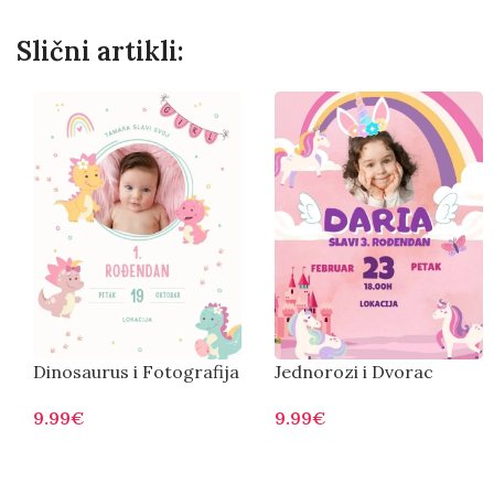
Slični artikli:
Dinosaurus i Fotografija
Jednorozi i Dvorac
9.99
€
9.99
€
Otvorite
Otvorite