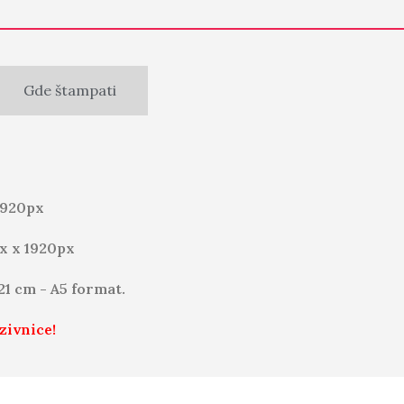
Gde štampati
1920px
x x 1920px
 21 cm - A5 format.
zivnice!