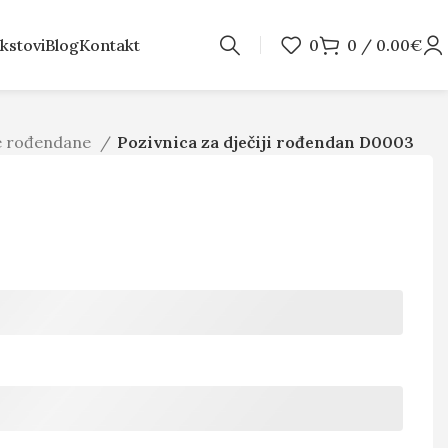
kstovi
Blog
Kontakt
0
0
/
0.00
€
je rođendane
Pozivnica za dječiji rođendan D0003