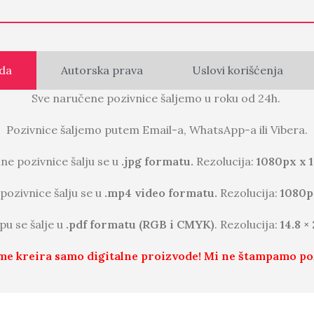
da
Autorska prava
Uslovi korišćenja
Sve naručene pozivnice šaljemo u roku od 24h.
Pozivnice šaljemo putem Email-a, WhatsApp-a ili Vibera.
lne pozivnice šalju se u
.jpg formatu.
Rezolucija:
1080px x 
pozivnice šalju se u
.mp4 video formatu.
Rezolucija:
1080p
pu se šalje u
.pdf formatu (RGB i CMYK)
. Rezolucija:
14.8 ×
me kreira samo digitalne proizvode! Mi ne štampamo po