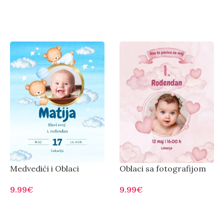
Medvedići i Oblaci
Oblaci sa fotografijom
9.99
€
9.99
€
Otvorite
Otvorite