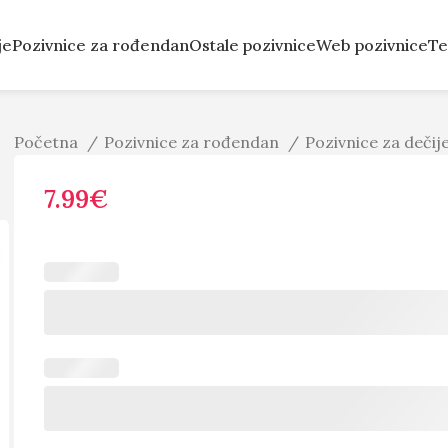
je
Pozivnice za rođendan
Ostale pozivnice
Web pozivnice
Te
Početna
Pozivnice za rođendan
Pozivnice za deči
7.99
€