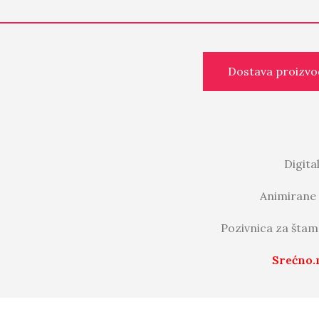
Dostava proizvo
Digita
Animirane 
Pozivnica za štam
Srećno.