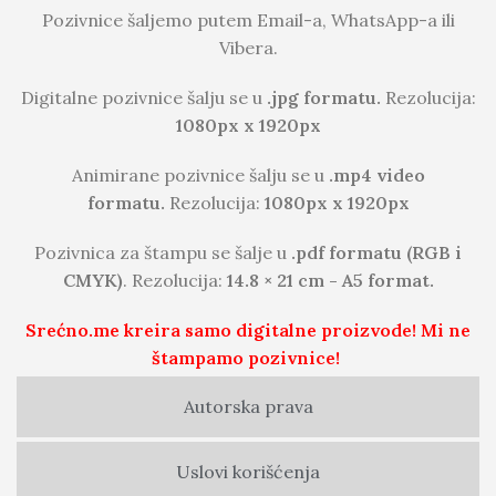
Pozivnice šaljemo putem Email-a, WhatsApp-a ili
Vibera.
Digitalne pozivnice šalju se u
.jpg formatu.
Rezolucija:
1080px x 1920px
Animirane pozivnice šalju se u
.mp4 video
formatu.
Rezolucija:
1080px x 1920px
Pozivnica za štampu se šalje u
.pdf formatu (RGB i
CMYK)
. Rezolucija:
14.8 × 21 cm - A5 format.
Srećno.me kreira samo digitalne proizvode! Mi ne
štampamo pozivnice!
Autorska prava
Uslovi korišćenja