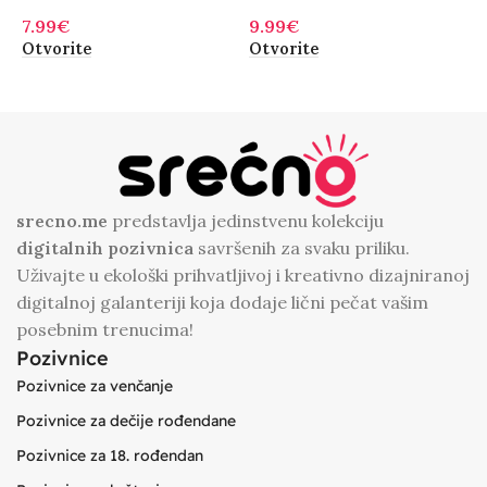
Pozivnica za krštenje
sa cvetnim detaljima
d
7.99
€
9.99
€
9
d
Otvorite
Otvorite
O
srecno.me
predstavlja jedinstvenu kolekciju
digitalnih
pozivnica
savršenih za svaku priliku.
Uživajte u ekološki prihvatljivoj i kreativno dizajniranoj
digitalnoj galanteriji koja dodaje lični pečat vašim
posebnim trenucima!
Pozivnice
Pozivnice za venčanje
Pozivnice za dečije rođendane
Pozivnice za 18. rođendan