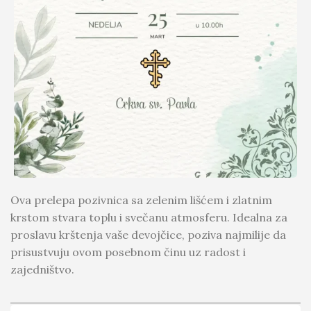
Ova prelepa pozivnica sa zelenim lišćem i zlatnim
krstom stvara toplu i svečanu atmosferu. Idealna za
proslavu krštenja vaše devojčice, poziva najmilije da
prisustvuju ovom posebnom činu uz radost i
zajedništvo.