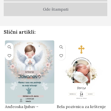
Gde štampati
Slični artikli:
Anđeoska ljubav –
Bela pozivnica za krštenje
E