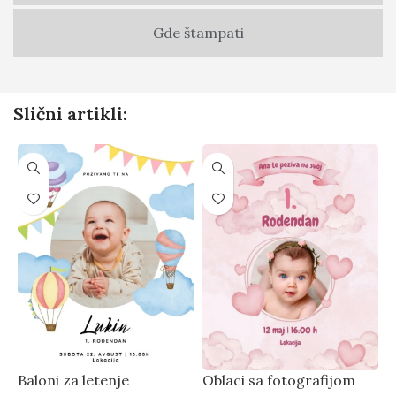
Gde štampati
Slični artikli:
Baloni za letenje
Oblaci sa fotografijom
P