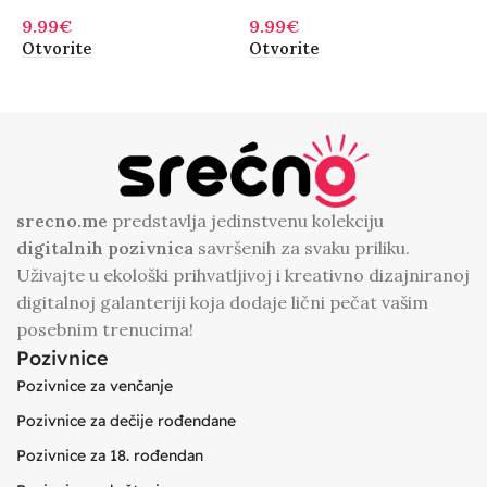
9.99
€
9.99
€
9
Otvorite
Otvorite
O
srecno.me
predstavlja jedinstvenu kolekciju
digitalnih
pozivnica
savršenih za svaku priliku.
Uživajte u ekološki prihvatljivoj i kreativno dizajniranoj
digitalnoj galanteriji koja dodaje lični pečat vašim
posebnim trenucima!
Pozivnice
Pozivnice za venčanje
Pozivnice za dečije rođendane
Pozivnice za 18. rođendan