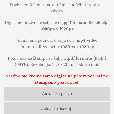
Pozivnice šaljemo putem Email-a, WhatsApp-a ili
Vibera.
Digitalne pozivnice šalju se u
.jpg formatu.
Rezolucija:
1080px x 1920px
Animirane pozivnice šalju se u
.mp4 video
formatu.
Rezolucija:
1080px x 1920px
Pozivnica za štampu se šalje u
.pdf formatu (RGB i
CMYK)
. Rezolucija:
14.8 × 21 cm - A5 format.
Srećno.me kreira samo digitalne proizvode! Mi ne
štampamo pozivnice!
Autorska prava
Uslovi korišćenja