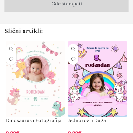
Gde štampati
Slični artikli:
Dinosaurus i Fotografija
Jednorozi i Duga
M
9.99
€
9.99
€
7