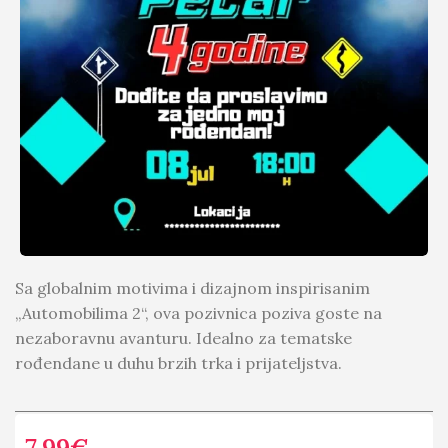
Sa globalnim motivima i dizajnom inspirisanim
„Automobilima 2“, ova pozivnica poziva goste na
nezaboravnu avanturu. Idealno za tematske
rođendane u duhu brzih trka i prijateljstva.
7.99
€