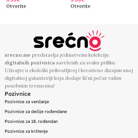
Otvorite
Otvorite
O
srecno.me
predstavlja jedinstvenu kolekciju
digitalnih
pozivnica
savršenih za svaku priliku.
Uživajte u ekološki prihvatljivoj i kreativno dizajniranoj
digitalnoj galanteriji koja dodaje lični pečat vašim
posebnim trenucima!
Pozivnice
Pozivnice za venčanje
Pozivnice za dečije rođendane
Pozivnice za 18. rođendan
Pozivnice za krštenje