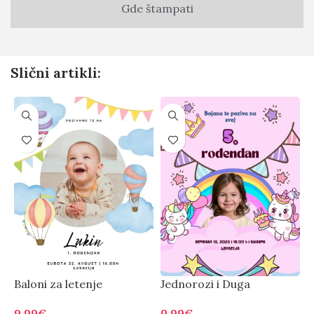
Gde štampati
Slični artikli:
Baloni za letenje
Jednorozi i Duga
J
9.99
€
9.99
€
9