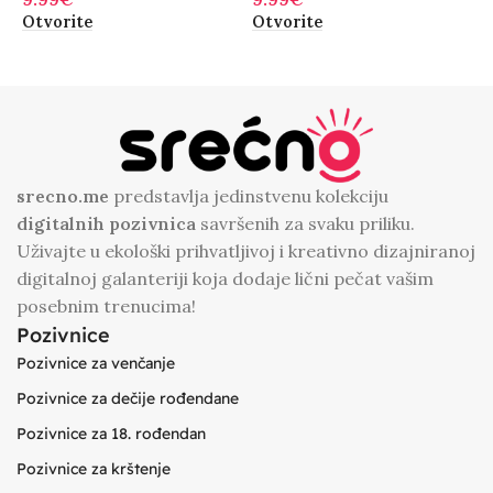
Otvorite
Otvorite
O
srecno.me
predstavlja jedinstvenu kolekciju
digitalnih
pozivnica
savršenih za svaku priliku.
Uživajte u ekološki prihvatljivoj i kreativno dizajniranoj
digitalnoj galanteriji koja dodaje lični pečat vašim
posebnim trenucima!
Pozivnice
Pozivnice za venčanje
Pozivnice za dečije rođendane
Pozivnice za 18. rođendan
Pozivnice za krštenje