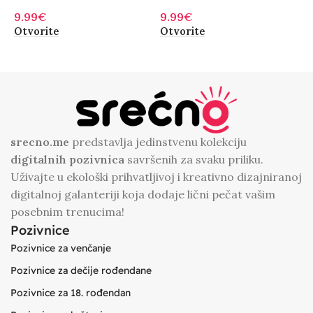
9.99
€
9.99
€
9
Otvorite
Otvorite
O
srecno.me
predstavlja jedinstvenu kolekciju
digitalnih
pozivnica
savršenih za svaku priliku.
Uživajte u ekološki prihvatljivoj i kreativno dizajniranoj
digitalnoj galanteriji koja dodaje lični pečat vašim
posebnim trenucima!
Pozivnice
Pozivnice za venčanje
Pozivnice za dečije rođendane
Pozivnice za 18. rođendan