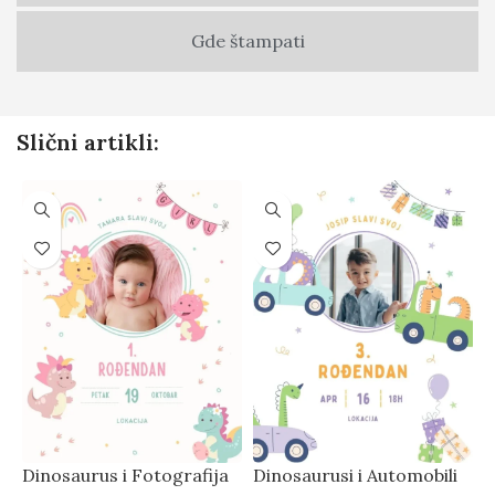
Gde štampati
Slični artikli:
Dinosaurus i Fotografija
Dinosaurusi i Automobili
J