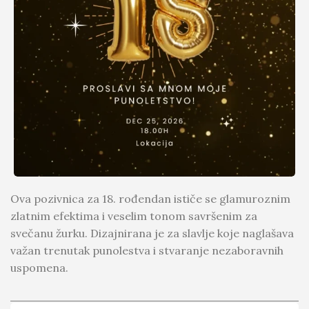
Ova pozivnica za 18. rođendan ističe se glamuroznim
zlatnim efektima i veselim tonom savršenim za
svečanu žurku. Dizajnirana je za slavlje koje naglašava
važan trenutak punolestva i stvaranje nezaboravnih
uspomena.