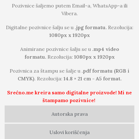
Pozivnice šaljemo putem Email-a, WhatsApp-a ili
Vibera.
Digitalne pozivnice šalju se u
.jpg formatu.
Rezolucija:
1080px x 1920px
Animirane pozivnice šalju se u
.mp4 video
formatu.
Rezolucija:
1080px x 1920px
Pozivnica za štampu se šalje u
.pdf formatu (RGB i
CMYK)
. Rezolucija:
14.8 × 21 cm - A5 format.
Srećno.me kreira samo digitalne proizvode! Mi ne
štampamo pozivnice!
Autorska prava
Uslovi korišćenja