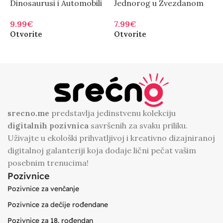
Dinosaurusi i Automobili
Jednorog u Zvezdanom
J
Nebu
9.99
€
9
7.99
€
Otvorite
O
Otvorite
srecno.me
predstavlja jedinstvenu kolekciju
digitalnih
pozivnica
savršenih za svaku priliku.
Uživajte u ekološki prihvatljivoj i kreativno dizajniranoj
digitalnoj galanteriji koja dodaje lični pečat vašim
posebnim trenucima!
Pozivnice
Pozivnice za venčanje
Pozivnice za dečije rođendane
Pozivnice za 18. rođendan