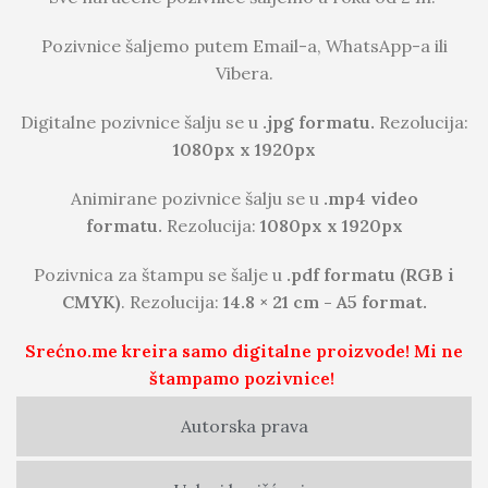
Pozivnice šaljemo putem Email-a, WhatsApp-a ili
Vibera.
Digitalne pozivnice šalju se u
.jpg formatu.
Rezolucija:
1080px x 1920px
Animirane pozivnice šalju se u
.mp4 video
formatu.
Rezolucija:
1080px x 1920px
Pozivnica za štampu se šalje u
.pdf formatu (RGB i
CMYK)
. Rezolucija:
14.8 × 21 cm - A5 format.
Srećno.me kreira samo digitalne proizvode! Mi ne
štampamo pozivnice!
Autorska prava