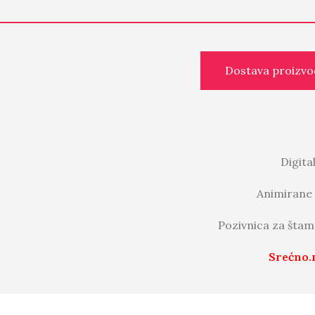
Dostava proizvo
Digita
Animirane 
Pozivnica za štam
Srećno.