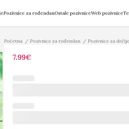
je
Pozivnice za rođendan
Ostale pozivnice
Web pozivnice
Te
Početna
Pozivnice za rođendan
Pozivnice za deči
7.99
€