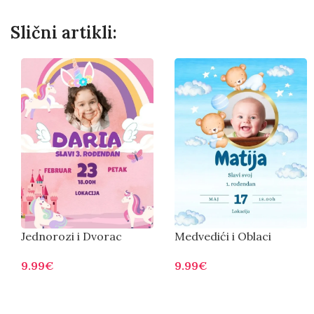
Slični artikli:
Jednorozi i Dvorac
Medvedići i Oblaci
9.99
€
9.99
€
Otvorite
Otvorite