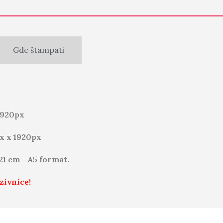
Gde štampati
1920px
x x 1920px
 21 cm - A5 format.
zivnice!