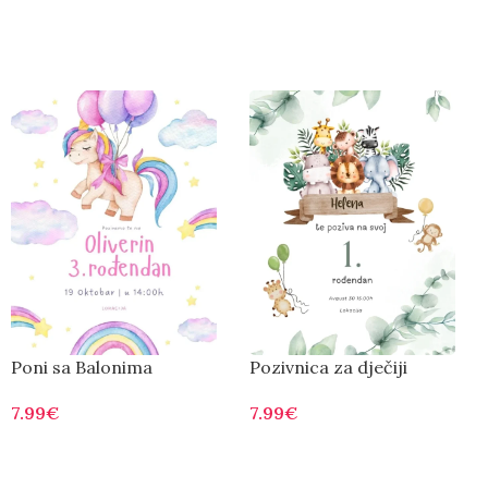
Poni sa Balonima
Pozivnica za dječiji
rođendan D0003
7.99
€
7.99
€
Otvorite
Otvorite