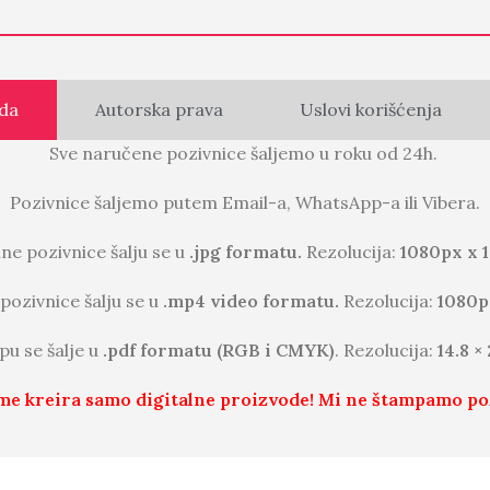
da
Autorska prava
Uslovi korišćenja
Sve naručene pozivnice šaljemo u roku od 24h.
Pozivnice šaljemo putem Email-a, WhatsApp-a ili Vibera.
lne pozivnice šalju se u
.jpg formatu.
Rezolucija:
1080px x 
pozivnice šalju se u
.mp4 video formatu.
Rezolucija:
1080p
pu se šalje u
.pdf formatu (RGB i CMYK)
. Rezolucija:
14.8 ×
me kreira samo digitalne proizvode! Mi ne štampamo po