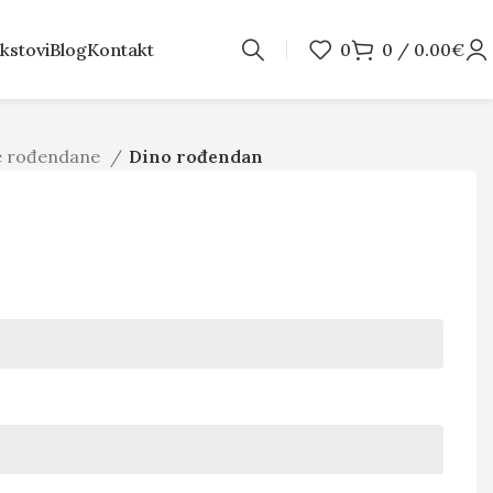
kstovi
Blog
Kontakt
0
0
/
0.00
€
je rođendane
Dino rođendan