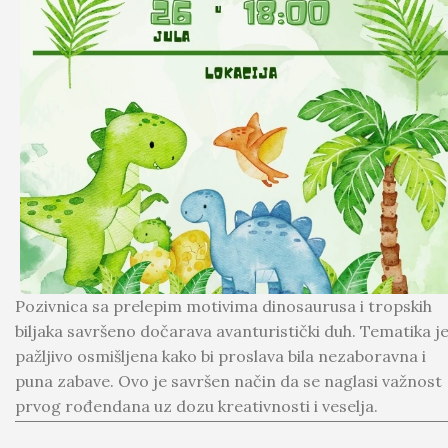
Pozivnica sa prelepim motivima dinosaurusa i tropskih
biljaka savršeno dočarava avanturistički duh. Tematika j
pažljivo osmišljena kako bi proslava bila nezaboravna i
puna zabave. Ovo je savršen način da se naglasi važnost
prvog rođendana uz dozu kreativnosti i veselja.