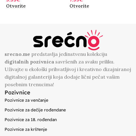
Otvorite
Otvorite
O
srecno.me
predstavlja jedinstvenu kolekciju
digitalnih
pozivnica
savršenih za svaku priliku.
Uživajte u ekološki prihvatljivoj i kreativno dizajniranoj
digitalnoj galanteriji koja dodaje lični pečat vašim
posebnim trenucima!
Pozivnice
Pozivnice za venčanje
Pozivnice za dečije rođendane
Pozivnice za 18. rođendan
Pozivnice za krštenje