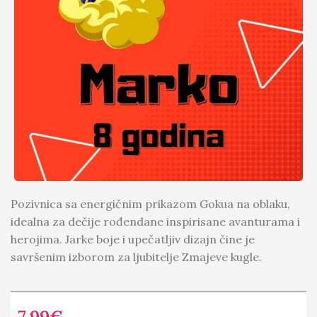
Pozivnica sa energičnim prikazom Gokua na oblaku,
idealna za dečije rođendane inspirisane avanturama i
herojima. Jarke boje i upečatljiv dizajn čine je
savršenim izborom za ljubitelje Zmajeve kugle.
7.99
€