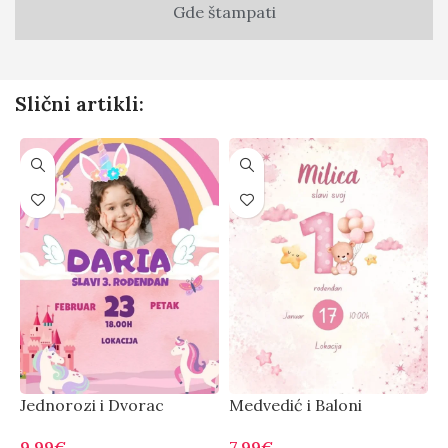
Gde štampati
Slični artikli:
Jednorozi i Dvorac
Medvedić i Baloni
M
9.99
€
7.99
€
7