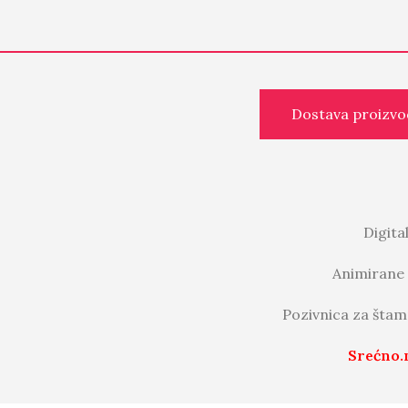
Dostava proizvo
Digita
Animirane 
Pozivnica za štam
Srećno.