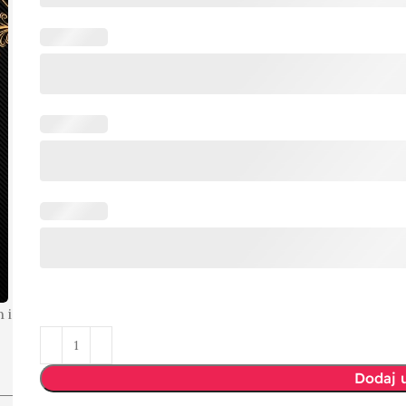
 i
Dodaj 