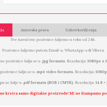
da
Autorska prava
Uslovi korišćenja
Sve naručene pozivnice šaljemo u roku od 24h.
Pozivnice šaljemo putem Email-a, WhatsApp-a ili Vibera.
lne pozivnice šalju se u
.jpg formatu.
Rezolucija:
1080px x 
pozivnice šalju se u
.mp4 video formatu.
Rezolucija:
1080p
pu se šalje u
.pdf formatu (RGB i CMYK)
. Rezolucija:
14.8 ×
me kreira samo digitalne proizvode! Mi ne štampamo po