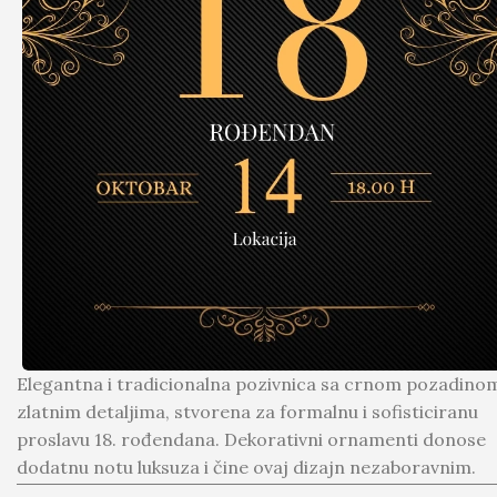
Elegantna i tradicionalna pozivnica sa crnom pozadinom
zlatnim detaljima, stvorena za formalnu i sofisticiranu
proslavu 18. rođendana. Dekorativni ornamenti donose
dodatnu notu luksuza i čine ovaj dizajn nezaboravnim.