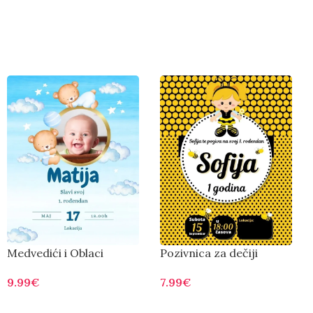
Medvedići i Oblaci
Pozivnica za dečiji
rođendan pčelica
9.99
€
7.99
€
Otvorite
Otvorite