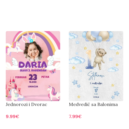
Jednorozi i Dvorac
Medvedić sa Balonima
9.99
€
7.99
€
Otvorite
Otvorite