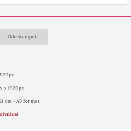
Gde štampati
1920px
x x 1920px
 21 cm - A5 format.
zivnice!