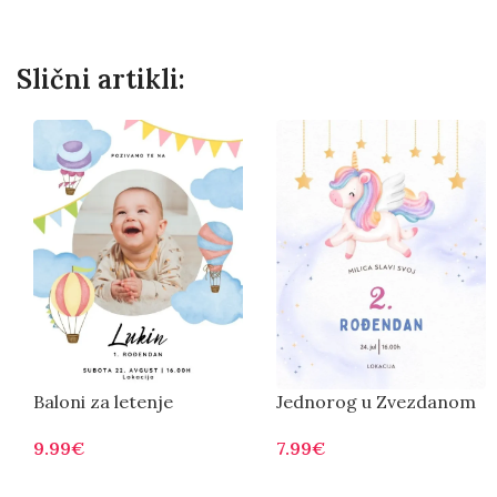
Slični artikli:
Baloni za letenje
Jednorog u Zvezdanom
Nebu
9.99
€
7.99
€
Otvorite
Otvorite