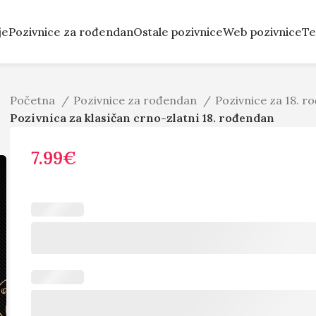
je
Pozivnice za rođendan
Ostale pozivnice
Web pozivnice
Te
Početna
Pozivnice za rođendan
Pozivnice za 18. 
Pozivnica za klasičan crno-zlatni 18. rođendan
7.99
€