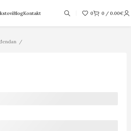
kstovi
Blog
Kontakt
0
0
/
0.00
€
rođendan