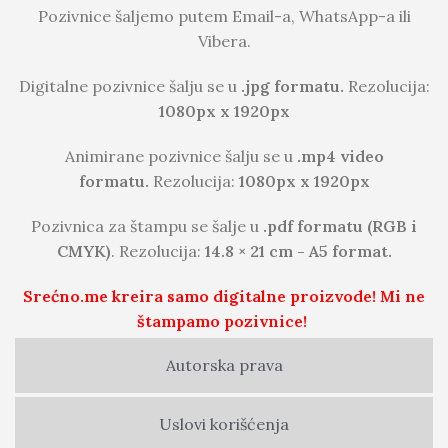
Pozivnice šaljemo putem Email-a, WhatsApp-a ili
Vibera.
Digitalne pozivnice šalju se u
.jpg formatu.
Rezolucija:
1080px x 1920px
Animirane pozivnice šalju se u
.mp4 video
formatu.
Rezolucija:
1080px x 1920px
Pozivnica za štampu se šalje u
.pdf formatu (RGB i
CMYK)
. Rezolucija:
14.8 × 21 cm - A5 format.
Srećno.me kreira samo digitalne proizvode! Mi ne
štampamo pozivnice!
Autorska prava
Uslovi korišćenja