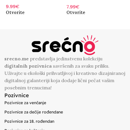
Nebu
9.99
€
9
7.99
€
Otvorite
O
Otvorite
srecno.me
predstavlja jedinstvenu kolekciju
digitalnih
pozivnica
savršenih za svaku priliku.
Uživajte u ekološki prihvatljivoj i kreativno dizajniranoj
digitalnoj galanteriji koja dodaje lični pečat vašim
posebnim trenucima!
Pozivnice
Pozivnice za venčanje
Pozivnice za dečije rođendane
Pozivnice za 18. rođendan