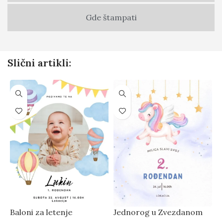
Gde štampati
Slični artikli:
Baloni za letenje
Jednorog u Zvezdanom
J