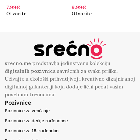
Nebu
9.99
€
7
7.99
€
Otvorite
O
Otvorite
srecno.me
predstavlja jedinstvenu kolekciju
digitalnih
pozivnica
savršenih za svaku priliku.
Uživajte u ekološki prihvatljivoj i kreativno dizajniranoj
digitalnoj galanteriji koja dodaje lični pečat vašim
posebnim trenucima!
Pozivnice
Pozivnice za venčanje
Pozivnice za dečije rođendane
Pozivnice za 18. rođendan