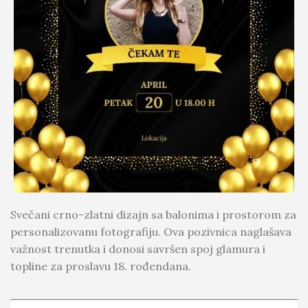
Svečani crno-zlatni dizajn sa balonima i prostorom za
personalizovanu fotografiju. Ova pozivnica naglašava
važnost trenutka i donosi savršen spoj glamura i
topline za proslavu 18. rođendana.