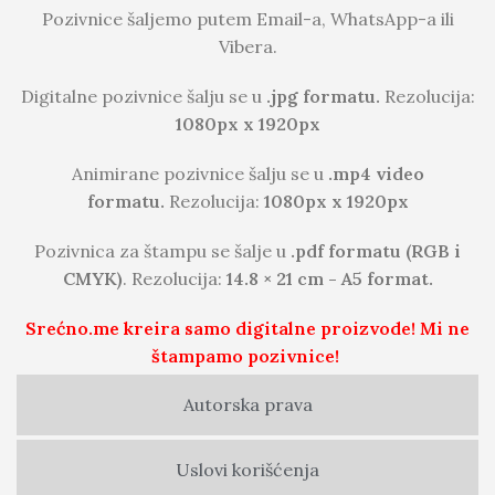
Pozivnice šaljemo putem Email-a, WhatsApp-a ili
Vibera.
Digitalne pozivnice šalju se u
.jpg formatu.
Rezolucija:
1080px x 1920px
Animirane pozivnice šalju se u
.mp4 video
formatu.
Rezolucija:
1080px x 1920px
Pozivnica za štampu se šalje u
.pdf formatu (RGB i
CMYK)
. Rezolucija:
14.8 × 21 cm - A5 format.
Srećno.me kreira samo digitalne proizvode! Mi ne
štampamo pozivnice!
Autorska prava
Uslovi korišćenja