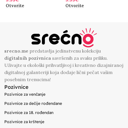
Otvorite
Otvorite
O
srecno.me
predstavlja jedinstvenu kolekciju
digitalnih
pozivnica
savršenih za svaku priliku.
Uživajte u ekološki prihvatljivoj i kreativno dizajniranoj
digitalnoj galanteriji koja dodaje lični pečat vašim
posebnim trenucima!
Pozivnice
Pozivnice za venčanje
Pozivnice za dečije rođendane
Pozivnice za 18. rođendan
Pozivnice za krštenje