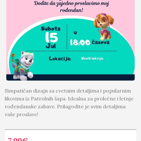
Simpatičan dizajn sa cvetnim detaljima i popularnim
likovima iz Patrolnih šapa. Idealna za prolećne i letnje
rođendanske zabave. Prilagodite je svim detaljima
vaše proslave!
7.99
€