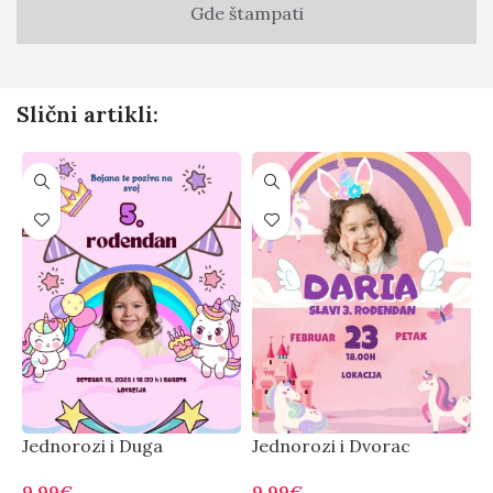
Gde štampati
Slični artikli:
Jednorozi i Duga
Jednorozi i Dvorac
M
9.99
€
9.99
€
7