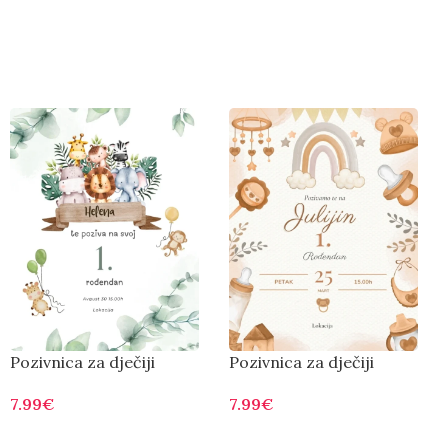
Pozivnica za dječiji
Pozivnica za dječiji
rođendan D0003
rođendan D0005
7.99
€
7.99
€
Otvorite
Otvorite