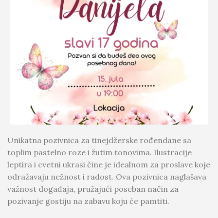
Unikatna pozivnica za tinejdžerske rođendane sa
toplim pastelno roze i žutim tonovima. Ilustracije
leptira i cvetni ukrasi čine je idealnom za proslave koje
odražavaju nežnost i radost. Ova pozivnica naglašava
važnost događaja, pružajući poseban način za
pozivanje gostiju na zabavu koju će pamtiti.