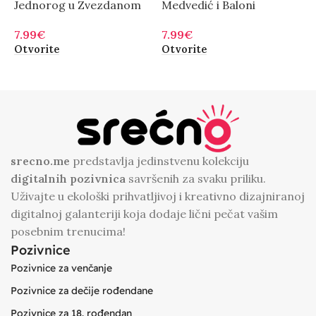
Jednorog u Zvezdanom
Medvedić i Baloni
M
Nebu
7.99
€
9
7.99
€
Otvorite
O
Otvorite
srecno.me
predstavlja jedinstvenu kolekciju
digitalnih
pozivnica
savršenih za svaku priliku.
Uživajte u ekološki prihvatljivoj i kreativno dizajniranoj
digitalnoj galanteriji koja dodaje lični pečat vašim
posebnim trenucima!
Pozivnice
Pozivnice za venčanje
Pozivnice za dečije rođendane
Pozivnice za 18. rođendan