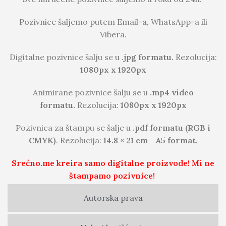
Pozivnice šaljemo putem Email-a, WhatsApp-a ili
Vibera.
Digitalne pozivnice šalju se u
.jpg formatu.
Rezolucija:
1080px x 1920px
Animirane pozivnice šalju se u
.mp4 video
formatu.
Rezolucija:
1080px x 1920px
Pozivnica za štampu se šalje u
.pdf formatu (RGB i
CMYK)
. Rezolucija:
14.8 × 21 cm - A5 format.
Srećno.me kreira samo digitalne proizvode! Mi ne
štampamo pozivnice!
Autorska prava