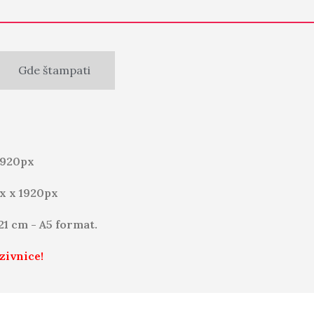
Gde štampati
1920px
x x 1920px
 21 cm - A5 format.
zivnice!