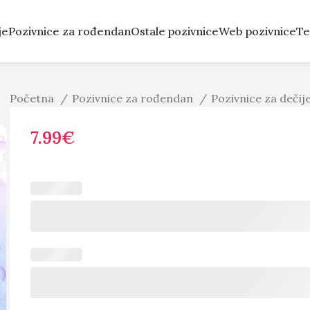
je
Pozivnice za rođendan
Ostale pozivnice
Web pozivnice
Te
Početna
Pozivnice za rođendan
Pozivnice za deči
7.99
€