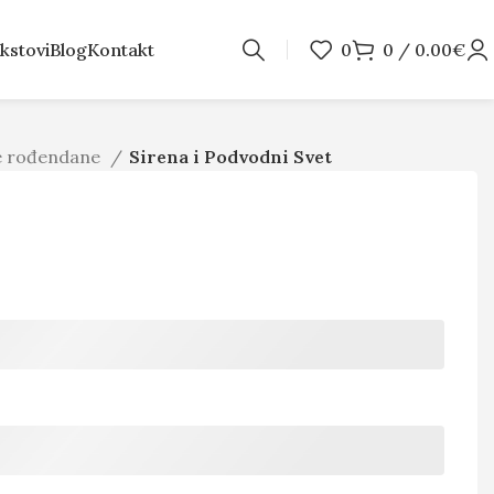
kstovi
Blog
Kontakt
0
0
/
0.00
€
je rođendane
Sirena i Podvodni Svet