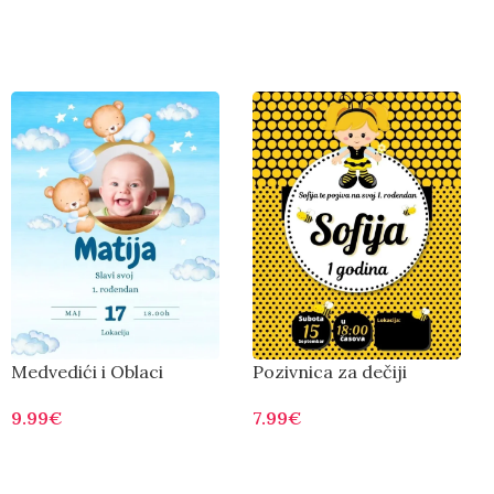
Medvedići i Oblaci
Pozivnica za dečiji
rođendan pčelica
9.99
€
7.99
€
Otvorite
Otvorite