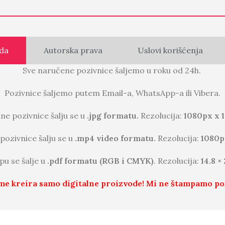
da
Autorska prava
Uslovi korišćenja
Sve naručene pozivnice šaljemo u roku od 24h.
Pozivnice šaljemo putem Email-a, WhatsApp-a ili Vibera.
lne pozivnice šalju se u
.jpg formatu.
Rezolucija:
1080px x 
pozivnice šalju se u
.mp4 video formatu.
Rezolucija:
1080p
pu se šalje u
.pdf formatu (RGB i CMYK)
. Rezolucija:
14.8 ×
me kreira samo digitalne proizvode! Mi ne štampamo po