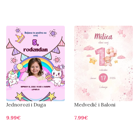
Jednorozi i Duga
Medvedić i Baloni
9.99
€
7.99
€
Otvorite
Otvorite