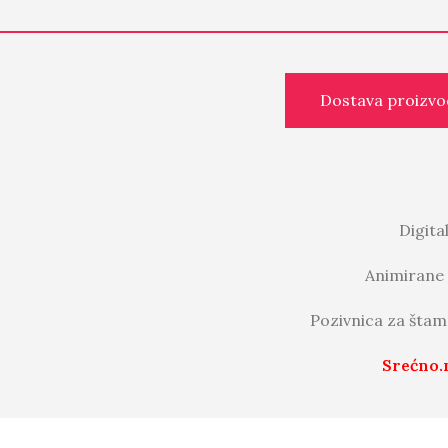
Dostava proizvo
Digita
Animirane 
Pozivnica za štam
Srećno.