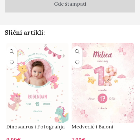
Gde štampati
Slični artikli:
Dinosaurus i Fotografija
Medvedić i Baloni
M
9.99
€
7.99
€
9