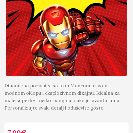
Dinamična pozivnica sa Iron Man-om u svom
moćnom oklopu i eksplozivnom dizajnu. Idealna za
male superheroje koji sanjaju o akciji i avanturama.
Personalizujte svaki detalj i oduševite goste!
7.99
€