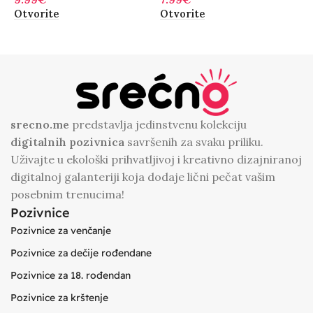
Otvorite
Otvorite
O
srecno.me
predstavlja jedinstvenu kolekciju
digitalnih
pozivnica
savršenih za svaku priliku.
Uživajte u ekološki prihvatljivoj i kreativno dizajniranoj
digitalnoj galanteriji koja dodaje lični pečat vašim
posebnim trenucima!
Pozivnice
Pozivnice za venčanje
Pozivnice za dečije rođendane
Pozivnice za 18. rođendan
Pozivnice za krštenje