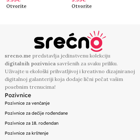
Otvorite
Otvorite
O
srecno.me
predstavlja jedinstvenu kolekciju
digitalnih
pozivnica
savršenih za svaku priliku.
Uživajte u ekološki prihvatljivoj i kreativno dizajniranoj
digitalnoj galanteriji koja dodaje lični pečat vašim
posebnim trenucima!
Pozivnice
Pozivnice za venčanje
Pozivnice za dečije rođendane
Pozivnice za 18. rođendan
Pozivnice za krštenje