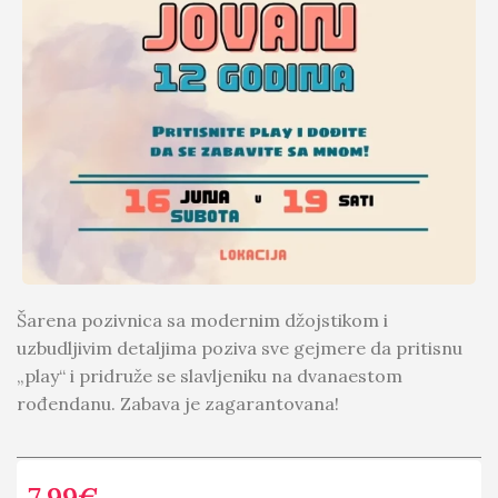
Šarena pozivnica sa modernim džojstikom i
uzbudljivim detaljima poziva sve gejmere da pritisnu
„play“ i pridruže se slavljeniku na dvanaestom
rođendanu. Zabava je zagarantovana!
7.99
€