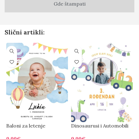
Gde štampati
Slični artikli:
Baloni za letenje
Dinosaurusi i Automobili
J
9.99
€
9.99
€
9